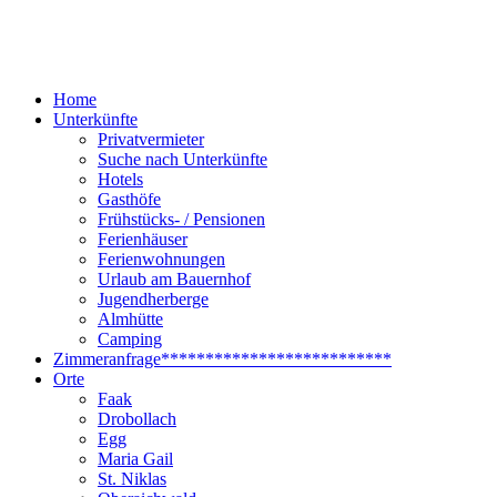
Home
Unterkünfte
Privatvermieter
Suche nach Unterkünfte
Hotels
Gasthöfe
Frühstücks- / Pensionen
Ferienhäuser
Ferienwohnungen
Urlaub am Bauernhof
Jugendherberge
Almhütte
Camping
Zimmeranfrage
**************************
Orte
Faak
Drobollach
Egg
Maria Gail
St. Niklas