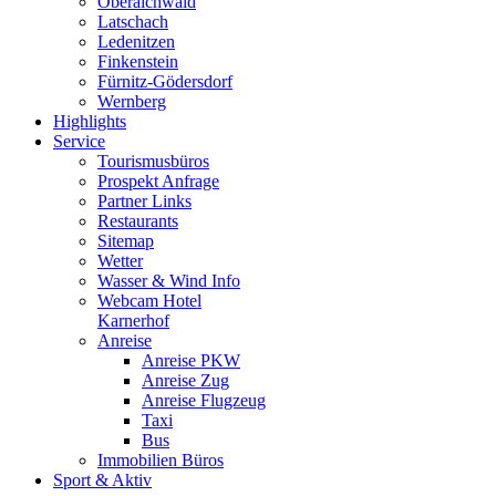
Oberaichwald
Latschach
Ledenitzen
Finkenstein
Fürnitz-Gödersdorf
Wernberg
Highlights
Service
Tourismusbüros
Prospekt Anfrage
Partner Links
Restaurants
Sitemap
Wetter
Wasser & Wind Info
Webcam Hotel
Karnerhof
Anreise
Anreise PKW
Anreise Zug
Anreise Flugzeug
Taxi
Bus
Immobilien Büros
Sport & Aktiv