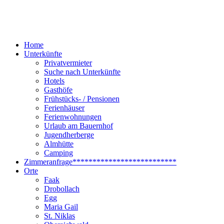
Home
Unterkünfte
Privatvermieter
Suche nach Unterkünfte
Hotels
Gasthöfe
Frühstücks- / Pensionen
Ferienhäuser
Ferienwohnungen
Urlaub am Bauernhof
Jugendherberge
Almhütte
Camping
Zimmeranfrage
**************************
Orte
Faak
Drobollach
Egg
Maria Gail
St. Niklas