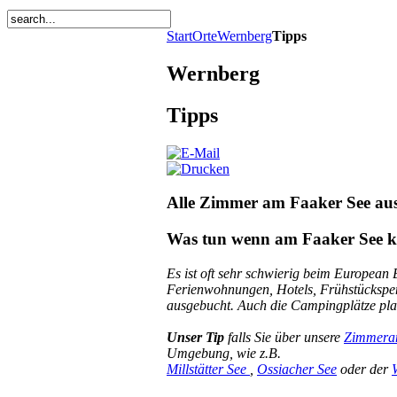
5.Aug.15
ABBA
Start
Orte
Wernberg
Tipps
GOLD
Wernberg
Tipps
Alle Zimmer am Faaker See au
Was tun wenn am Faaker See k
Es ist oft sehr schwierig beim Europe
Ferienwohnungen, Hotels, Frühstückspen
ausgebucht. Auch die Campingplätze plat
Unser Tip
falls Sie über unsere
Zimmera
Umgebung, wie z.B.
Millstätter See
,
Ossiacher See
oder der