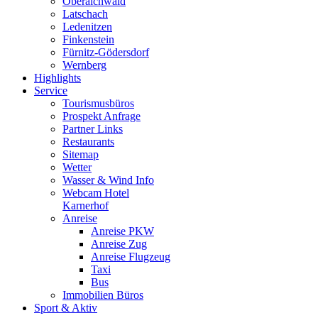
Oberaichwald
Latschach
Ledenitzen
Finkenstein
Fürnitz-Gödersdorf
Wernberg
Highlights
Service
Tourismusbüros
Prospekt Anfrage
Partner Links
Restaurants
Sitemap
Wetter
Wasser & Wind Info
Webcam Hotel
Karnerhof
Anreise
Anreise PKW
Anreise Zug
Anreise Flugzeug
Taxi
Bus
Immobilien Büros
Sport & Aktiv