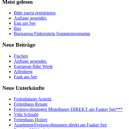
Meist
gelesen
Bitte zuerst registrieren
Anfrage gesendet.
Egg am See
Bus
Burgarena Finkenstein Sommerprogramm
Neue
Beiträge
Fischen
Anfrage gesendet.
European Bike Week
Affenberg
Faak am See
Neue
Unterkünfte
Ferienhäuser Arneitz
Ferienhaus Renate
Ferienwohnungen Mistelbauer DIREKT am Faaker See***
Villa Schnabl
Ferienhaus Holzer
Apartment/Ferienwohnungen direkt am Faaker See