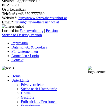
Strasse:
Egger Straße 19
PLZ:
9581
Ort:
Ledenitzen
Telefon*:
+43 650 7777569
Website*:
http://www.fewo-theresienhof.at
Email*:
urlaub@fewo-theresienhof.at
Located in:
Ferienwohnung
|
Pension
Switch to Desktop Version
Impressum
Datenschutz & Cookies
Für Unternehmen
Anmelden / Login
Kontakt
Home
Unterkünfte
Privatvermieter
Suche nach Unterkünfte
Hotels
Gasthöfe
Frühstücks- / Pensionen
Ferienhäuser