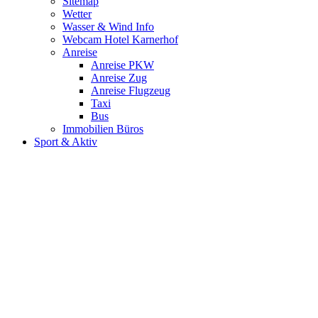
Sitemap
Wetter
Wasser & Wind Info
Webcam Hotel Karnerhof
Anreise
Anreise PKW
Anreise Zug
Anreise Flugzeug
Taxi
Bus
Immobilien Büros
Sport & Aktiv