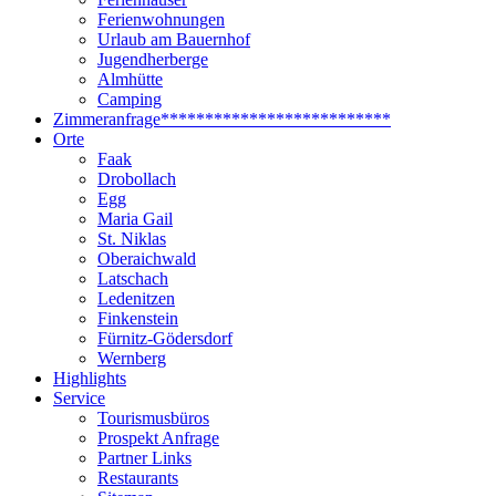
Ferienwohnungen
Urlaub am Bauernhof
Jugendherberge
Almhütte
Camping
Zimmeranfrage
**************************
Orte
Faak
Drobollach
Egg
Maria Gail
St. Niklas
Oberaichwald
Latschach
Ledenitzen
Finkenstein
Fürnitz-Gödersdorf
Wernberg
Highlights
Service
Tourismusbüros
Prospekt Anfrage
Partner Links
Restaurants