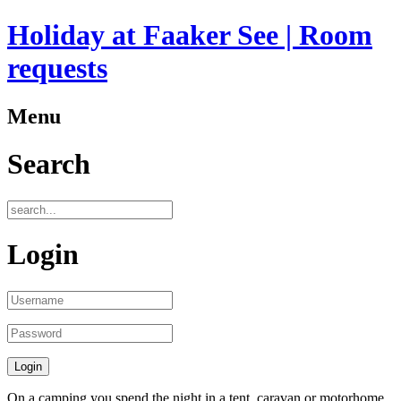
Holiday at Faaker See | Room
requests
Menu
Search
Login
On
a camping
you spend
the night in
a tent
,
caravan or motorhome
.