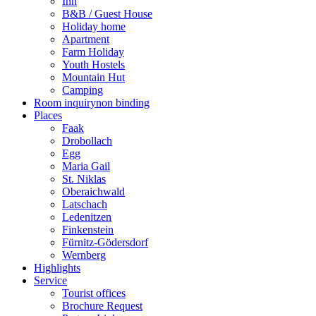
Inn
B&B / Guest House
Holiday home
Apartment
Farm Holiday
Youth Hostels
Mountain Hut
Camping
Room inquiry
non binding
Places
Faak
Drobollach
Egg
Maria Gail
St. Niklas
Oberaichwald
Latschach
Ledenitzen
Finkenstein
Fürnitz-Gödersdorf
Wernberg
Highlights
Service
Tourist offices
Brochure Request